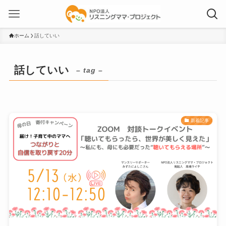
ホーム
話していい
話していい
– tag –
新着記事